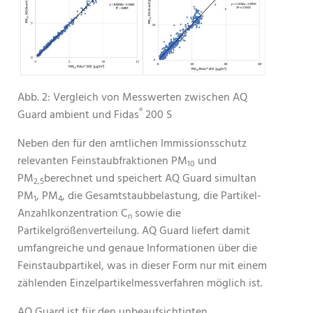
Abb. 2: Vergleich von Messwerten zwischen AQ
®
Guard ambient und Fidas
200 S
Neben den für den amtlichen Immissionsschutz
relevanten Feinstaubfraktionen PM
und
10
PM
berechnet und speichert AQ Guard simultan
2,5
PM
, PM
, die Gesamtstaubbelastung, die Partikel-
1
4
Anzahlkonzentration C
sowie die
n
Partikelgrößenverteilung. AQ Guard liefert damit
umfangreiche und genaue Informationen über die
Feinstaubpartikel, was in dieser Form nur mit einem
zählenden Einzelpartikelmessverfahren möglich ist.
AQ Guard ist für den unbeaufsichtigten